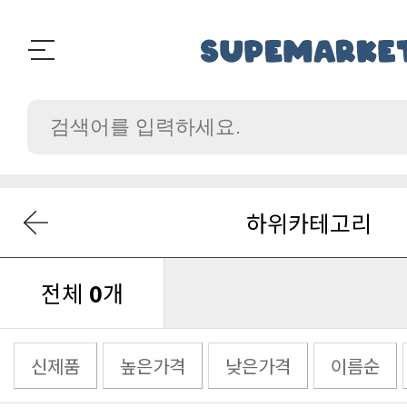
하위카테고리
전체
0
개
신제품
높은가격
낮은가격
이름순