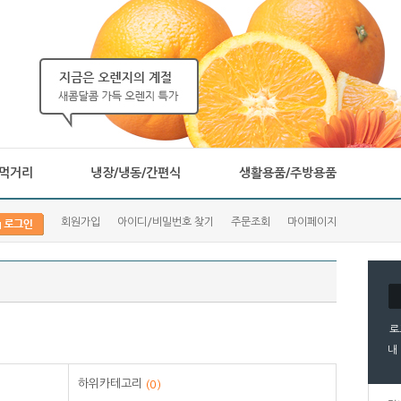
알론 무..
물티슈 베이직 엠보싱 리필 ..
1
000원
16,400원
%
,600원
16,230원
먹거리
냉장/냉동/간편식
생활용품/주방용품
회원가입
아이디/비밀번호 찾기
주문조회
마이페이지
로
내
하위카테고리
(0)