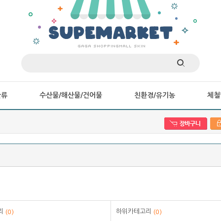
iPhone 11 128GB..
수퍼아쿠아 울트라 히
40
26,
1,060,000원
%
15
란류
수산물/해산물/건어물
친환경/유기농
체철
리
하위카테고리
(0)
(0)