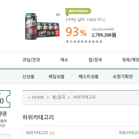
[구찌] 실비 1969 미니..
93
36,622,000원
%
2,709,260원
과일/견과
채소
쌀/잡곡
정육/계
신상품
세일상품
베스트상품
쇼핑기획전
HOME
쌀/잡곡
하위카테고리
하위카테고리
하위카테고리
하위카테고
(0)