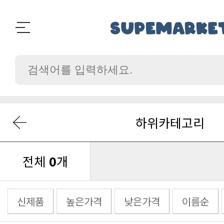
하위카테고리
전체
0
개
신제품
높은가격
낮은가격
이름순