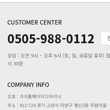
동해물과 백두산이 마르고 닳도록 하느
동해물과 백두산이 마르고 닳도록 하느
계약 해지 후 아이디를 3개월간 보
동해물과 백두산이 마르고 닳도록 하느
CUSTOMER CENTER
0505-988-0112
보존합니다.
결화면을 통하여 볼 수 있도록 할 수
시 30분
COMPANY INFO
상호 : 가가홈페이지디자이너
자의 확인을 구하여야 합니다.
주소 : 412-724 경기 고양시 덕양구 행신2동 무원마을