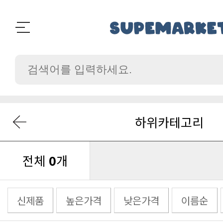
하위카테고리
전체
0
개
신제품
높은가격
낮은가격
이름순