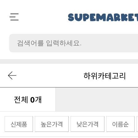
하위카테고리
전체
0
개
신제품
높은가격
낮은가격
이름순