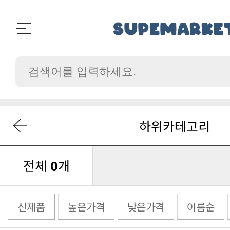
하위카테고리
전체
0
개
신제품
높은가격
낮은가격
이름순